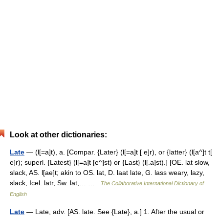
Look at other dictionaries:
Late
— (l[=a]t), a. [Compar. {Later} (l[=a]t [ e]r), or {latter} (l[a^]t t[
e]r); superl. {Latest} (l[=a]t [e^]st) or {Last} (l[.a]st).] [OE. lat slow,
slack, AS. l[ae]t; akin to OS. lat, D. laat late, G. lass weary, lazy,
slack, Icel. latr, Sw. lat,… …
The Collaborative International Dictionary of
English
Late
— Late, adv. [AS. late. See {Late}, a.] 1. After the usual or