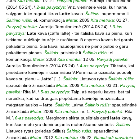
2003
Kita metrika:
07 21.
Pavyzdį pateikė:
Aurelija Tamulionienė
(2014 05 24). \
2-as pavyzdys:
Vnz. vienintele vieta, kur namu
salygom teko ragaut tikros
Latte
kavos.
Šaltinis:
supermama.lt
Šaltinio rūšis:
el. komunikacija
Metai:
2005
Kita metrika:
01 27.
Pavyzdį pateikė:
Aurelija Tamulionienė (2014 05 24). \
3-ias
pavyzdys:
Latė
kava (caffe latte) - tai itališka kava su pienu, kuri
tiekiama aukštoje taurėje ir ruošiama iš espreso kavos bei garais
pakaitinto pieno. Šiai kavai naudojamos ne pieno putos o garu
pakaitintas pienas.
Šaltinis:
prisimink.lt
Šaltinio rūšis:
el.
komunikacija
Metai:
2008
Kita metrika:
12 05.
Pavyzdį pateikė:
Aurelija Tamulionienė (2014 05 24). \
4-as pavyzdys:
Tik tada, kai
prisėdame kavinėje ir užsimiršusi V.Perminaitė užsisako puodelį
kavos su pienu – „
latte
“ [...].
Šaltinis:
Lietuvos rytas
Šaltinio rūšis:
spausdintinė žiniasklaida
Metai:
2009
Kita metrika:
03 21.
Pavyzdį
pateikė:
Rita M. \
5-as pavyzdys:
Taip, aš negeriu kavos, bet tai
nereiškia, kad su draugais plepėdama kavinėje neužsisakau
mėgstamiausios –
latte
.
Šaltinis:
Laima
Šaltinio rūšis:
spausdintinė
žiniasklaida
Metai:
2009
Kita metrika:
nr. 1.
Pavyzdį pateikė:
Rita
M. \
6-as pavyzdys:
Merginoms skirta puslitriais gerti
latės
kavą,
kuri šiuo metu yra dominuojantis moteriškumo simbolis.
Šaltinis:
Lietuvos rytas (priedas Stilius)
Šaltinio rūšis:
spausdintinė
žiniasklaida
Metai:
2012
Kita metrika:
05 22.
Naujažodį pavartojo: