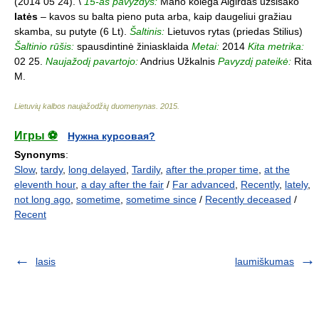
(2014 05 24). \
15-as pavyzdys:
Mano kolega Algirdas užsisako
latės
– kavos su balta pieno puta arba, kaip daugeliui gražiau
skamba, su putyte (6 Lt).
Šaltinis:
Lietuvos rytas (priedas Stilius)
Šaltinio rūšis:
spausdintinė žiniasklaida
Metai:
2014
Kita metrika:
02 25.
Naujažodį pavartojo:
Andrius Užkalnis
Pavyzdį pateikė:
Rita
M.
Lietuvių kalbos naujažodžių duomenynas
.
2015
.
Игры ⚽
Нужна курсовая?
Synonyms
:
Slow
,
tardy
,
long delayed
,
Tardily
,
after the proper time
,
at the
eleventh hour
,
a day after the fair
/
Far advanced
,
Recently
,
lately
,
not long ago
,
sometime
,
sometime since
/
Recently deceased
/
Recent
lasis
laumiškumas