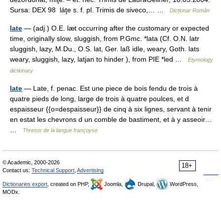
Sursa: DEX 98 láţe s. f. pl. Trimis de siveco,… …
Dicționar Român
late
— (adj.) O.E. læt occurring after the customary or expected
time, originally slow, sluggish, from P.Gmc. *lata (Cf. O.N. latr
sluggish, lazy, M.Du., O.S. lat, Ger. laß idle, weary, Goth. lats
weary, sluggish, lazy, latjan to hinder ), from PIE *led …
Etymology
dictionary
late
— Late, f. penac. Est une piece de bois fendu de trois à
quatre pieds de long, large de trois à quatre poulces, et d
espaisseur {{o=despaisseur}} de cinq à six lignes, servant à tenir
en estat les chevrons d un comble de bastiment, et à y asseoir…
…
Thresor de la langue françoyse
© Academic, 2000-2026
18+
Contact us:
Technical Support
,
Advertising
Dictionaries export
, created on PHP,
Joomla,
Drupal,
WordPress,
MODx.