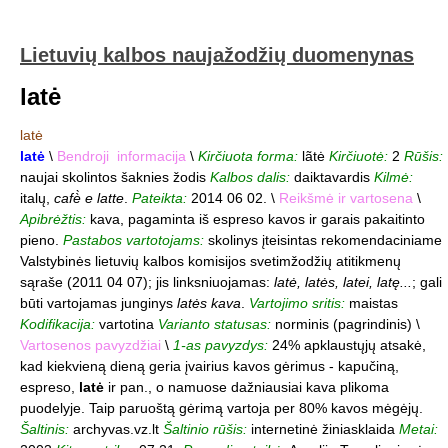
Lietuvių kalbos naujažodžių duomenynas
latė
latė
latė
\
Bendroji informacija
\
Kirčiuota forma:
lãtė
Kirčiuotė:
2
Rūšis:
naujai skolintos šaknies žodis
Kalbos dalis:
daiktavardis
Kilmė:
italų,
cafè̀ e latte
.
Pateikta:
2014 06 02. \
Reikšmė ir vartosena
\
Apibrėžtis:
kava, pagaminta iš espreso kavos ir garais pakaitinto
pieno.
Pastabos vartotojams:
skolinys įteisintas rekomendaciniame
Valstybinės lietuvių kalbos komisijos svetimžodžių atitikmenų
sąraše (2011 04 07); jis linksniuojamas:
latė, latės, latei, latę...
; gali
būti vartojamas junginys
latės kava
.
Vartojimo sritis:
maistas
Kodifikacija:
vartotina
Varianto statusas:
norminis (pagrindinis) \
Vartosenos pavyzdžiai
\
1-as pavyzdys:
24% apklaustųjų atsakė,
kad kiekvieną dieną geria įvairius kavos gėrimus - kapučiną,
espreso,
latė
ir pan., o namuose dažniausiai kava plikoma
puodelyje. Taip paruoštą gėrimą vartoja per 80% kavos mėgėjų.
Šaltinis:
archyvas.vz.lt
Šaltinio rūšis:
internetinė žiniasklaida
Metai: