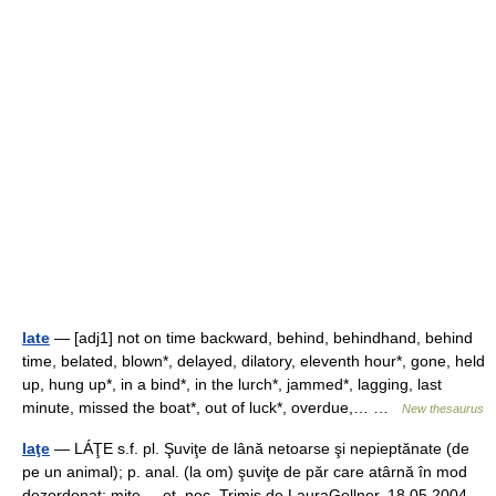
late
— [adj1] not on time backward, behind, behindhand, behind
time, belated, blown*, delayed, dilatory, eleventh hour*, gone, held
up, hung up*, in a bind*, in the lurch*, jammed*, lagging, last
minute, missed the boat*, out of luck*, overdue,… …
New thesaurus
laţe
— LÁŢE s.f. pl. Şuviţe de lână netoarse şi nepieptănate (de
pe un animal); p. anal. (la om) şuviţe de păr care atârnă în mod
dezordonat; miţe. – et. nec. Trimis de LauraGellner, 18.05.2004.