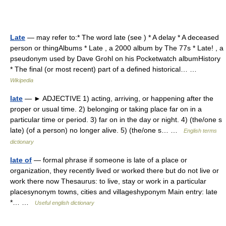
Late
— may refer to:* The word late (see ) * A delay * A deceased
person or thingAlbums * Late , a 2000 album by The 77s * Late! , a
pseudonym used by Dave Grohl on his Pocketwatch albumHistory
* The final (or most recent) part of a defined historical… …
Wikipedia
late
— ► ADJECTIVE 1) acting, arriving, or happening after the
proper or usual time. 2) belonging or taking place far on in a
particular time or period. 3) far on in the day or night. 4) (the/one s
late) (of a person) no longer alive. 5) (the/one s… …
English terms
dictionary
late of
— formal phrase if someone is late of a place or
organization, they recently lived or worked there but do not live or
work there now Thesaurus: to live, stay or work in a particular
placesynonym towns, cities and villageshyponym Main entry: late
*… …
Useful english dictionary