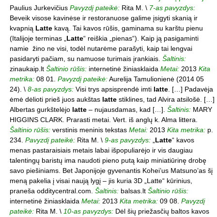
Paulius Jurkevičius
Pavyzdį pateikė:
Rita M. \
7-as pavyzdys:
Beveik visose kavinėse ir restoranuose galime įsigyti skanią ir
kvapnią
Latte
kavą. Tai kavos rūšis, gaminama su karštu pienu
(Italijoje terminas „
Latte
“ reiškia „pienas“). Kaip ją pasigaminti
namie žino ne visi, todėl nutarėme parašyti, kaip tai lengvai
pasidaryti pačiam, su namuose turimais įrankiais.
Šaltinis:
zinaukaip.lt
Šaltinio rūšis:
internetinė žiniasklaida
Metai:
2013
Kita
metrika:
08 01.
Pavyzdį pateikė:
Aurelija Tamulionienė (2014 05
24). \
8-as pavyzdys:
Visi trys apsisprendė imti
latte
. […] Padavėja
ėmė dėlioti prieš juos aukštas
latte
stiklines, tad Alvira atsilošė. […]
Albertas gurkštelėjo
latte
– nujausdamas, kad […].
Šaltinis:
MARY
HIGGINS CLARK. Prarasti metai. Vert. iš anglų k. Alma littera.
Šaltinio rūšis:
verstinis meninis tekstas
Metai:
2013
Kita metrika:
p.
234.
Pavyzdį pateikė:
Rita M. \
9-as pavyzdys:
„
Latte
“ kavos
menas pastaraisiais metais labai išpopuliarėjo ir vis daugiau
talentingų baristų ima naudoti pieno putą kaip miniatiūrinę drobę
savo piešiniams. Bet Japonijoje gyvenantis Kohei’us Matsuno’as šį
meną pakelia į visai naują lygį – jis kuria 3D „Latte“ kūrinius,
praneša odditycentral.com.
Šaltinis:
balsas.lt
Šaltinio rūšis:
internetinė žiniasklaida
Metai:
2013
Kita metrika:
09 08.
Pavyzdį
pateikė:
Rita M. \
10-as pavyzdys:
Dėl šių priežasčių baltos kavos