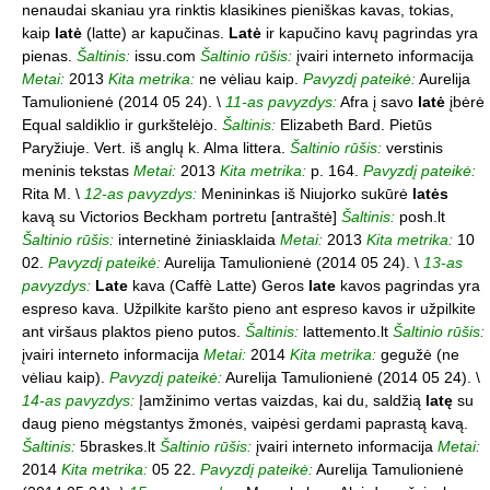
nenaudai skaniau yra rinktis klasikines pieniškas kavas, tokias,
kaip
latė
(latte) ar kapučinas.
Latė
ir kapučino kavų pagrindas yra
pienas.
Šaltinis:
issu.com
Šaltinio rūšis:
įvairi interneto informacija
Metai:
2013
Kita metrika:
ne vėliau kaip.
Pavyzdį pateikė:
Aurelija
Tamulionienė (2014 05 24). \
11-as pavyzdys:
Afra į savo
latė
įbėrė
Equal saldiklio ir gurkštelėjo.
Šaltinis:
Elizabeth Bard. Pietūs
Paryžiuje. Vert. iš anglų k. Alma littera.
Šaltinio rūšis:
verstinis
meninis tekstas
Metai:
2013
Kita metrika:
p. 164.
Pavyzdį pateikė:
Rita M. \
12-as pavyzdys:
Menininkas iš Niujorko sukūrė
latės
kavą su Victorios Beckham portretu [antraštė]
Šaltinis:
posh.lt
Šaltinio rūšis:
internetinė žiniasklaida
Metai:
2013
Kita metrika:
10
02.
Pavyzdį pateikė:
Aurelija Tamulionienė (2014 05 24). \
13-as
pavyzdys:
Late
kava (Caffè Latte) Geros
late
kavos pagrindas yra
espreso kava. Užpilkite karšto pieno ant espreso kavos ir užpilkite
ant viršaus plaktos pieno putos.
Šaltinis:
lattemento.lt
Šaltinio rūšis:
įvairi interneto informacija
Metai:
2014
Kita metrika:
gegužė (ne
vėliau kaip).
Pavyzdį pateikė:
Aurelija Tamulionienė (2014 05 24). \
14-as pavyzdys:
Įamžinimo vertas vaizdas, kai du, saldžią
latę
su
daug pieno mėgstantys žmonės, vaipėsi gerdami paprastą kavą.
Šaltinis:
5braskes.lt
Šaltinio rūšis:
įvairi interneto informacija
Metai:
2014
Kita metrika:
05 22.
Pavyzdį pateikė:
Aurelija Tamulionienė