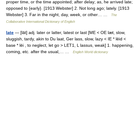
proper time, or the time appointed; after delay; as, he arrived late;
opposed to {early}. [1913 Webster] 2. Not long ago; lately. [1913
Webster] 3. Far in the night, day, week, or other… …
The
Collaborative International Dictionary of English
late
— [lāt] adj. later or latter, latest or last [ME < OE læt, slow,
sluggish, tardy, akin to Du laat, Ger lass, slow, lazy < IE * lēid <
base * lēi , to neglect, let go > LET1, L lassus, weak] 1. happening,
coming, etc. after the usual,… …
English World dictionary